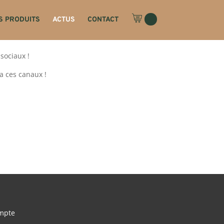
S PRODUITS
ACTUS
CONTACT
 sociaux !
a ces canaux !
mpte