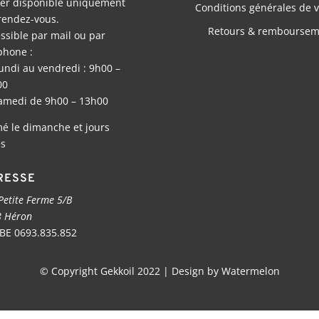
ier disponible uniquement
Conditions générales de 
rendez-vous.
Retours & remboursem
ssible par mail ou par
phone :
undi au vendredi : 9h00 –
00
amedi de 9h00 – 13h00
é le dimanche et jours
es
RESSE
Petite Ferme 5/B
 Héron
BE 0693.835.852
© Copyright Gekkoil 2022 | Design by Watermelon