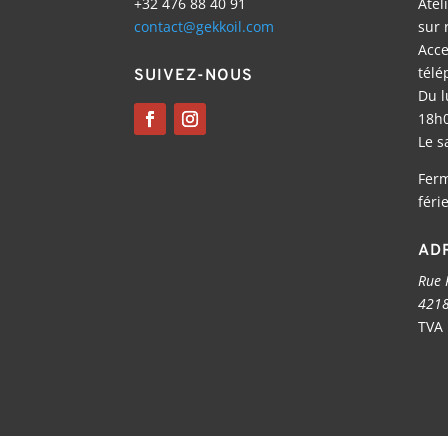
+32 476 88 40 91
Atel
contact@gekkoil.com
sur 
Acce
télé
SUIVEZ-NOUS
Du l
18h
Le s
Ferm
féri
AD
Rue 
4218
TVA 