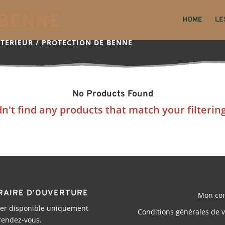
 BENNE
HOME
LE
XTERIEUR
/
PROTECTION DE BENNE
No Products Found
n't find any products that match your filtering 
RAIRE D’OUVERTURE
Mon co
ier disponible uniquement
Conditions générales de 
rendez-vous.