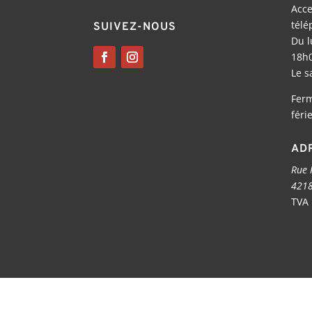
Acce
télé
SUIVEZ-NOUS
Du l
18h
Le s
Ferm
féri
AD
Rue 
4218
TVA 