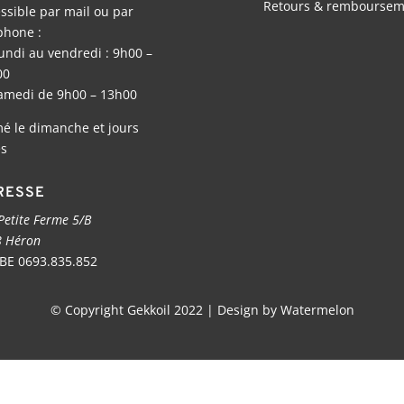
Retours & remboursem
ssible par mail ou par
phone :
undi au vendredi : 9h00 –
00
amedi de 9h00 – 13h00
é le dimanche et jours
es
RESSE
Petite Ferme 5/B
 Héron
BE 0693.835.852
© Copyright Gekkoil 2022 | Design by Watermelon