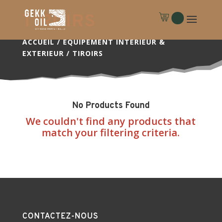
TIROIRS
ACCUEIL
/
EQUIPEMENT INTERIEUR &
EXTERIEUR
/
TIROIRS
No Products Found
We couldn't find any products that
match your filtering criteria.
CONTACTEZ-NOUS